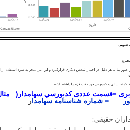
CanvasJS.com
محترم
عبور بنا به هر دلیل در اختیار شخص دیگری قرارگیرد و این امر منجر به سوء استفاده از 
 .
 کدشناسایی و کدبورس خود دقت لازم را داشته باشید .
بری =قسمت عددی كدبورسي سهامدار( مثال :0001
ور = شماره شناسنامه سهامدا
ر
اران حقیقی: