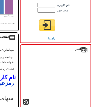
: نام کاربری
: رمز عبور
CanvasJS.com
اطلاعات عمومی
راهنما
اخبار
سهامداران 
چنانچه رمز 
نخواهد داشت
لطفا" درحفظ
نام کار
ر
مزعب
سهامد