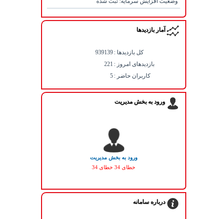
وضعيت افزايش سرمايه: ثبت شده
آمار بازديدها
كل بازديدها :
939139
بازدیدهای امروز :
221
کاربران حاضر :
5
ورود به بخش مديريت
ورود به بخش مدیریت
خطای 34 خطای 34
درباره سامانه