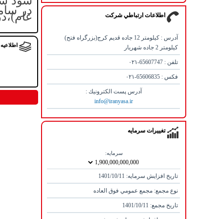
سود سه
در سام
عام)،در تاریخ /17
اطلاعات ارتباطي شرکت
آدرس : کیلومتر 12 جاده قدیم کرج(بزرگراه فتح)
اطلاعیه ها
کیلومتر 2 جاده شهریار
تلفن : 65607747-۰۲۱
فكس : 65606835-۰۲۱
آدرس پست الكترونيك :
info@iranyasa.ir
تغييرات سرمايه
سرمايه:
تاريخ افزايش سرمايه: 1401/10/11
نوع مجمع: مجمع عمومي فوق العاده
تاريخ مجمع: 1401/10/11