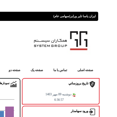
ایران یاسا تایر ورابر(سهامی عام)
صفحه اصلی
تماس با ما
صفحه یک
صفحه دو
نمودارها
تاريخ بروزساني
دوشنبه 09 مهر 1403
6:36:57
ورود سهامدار